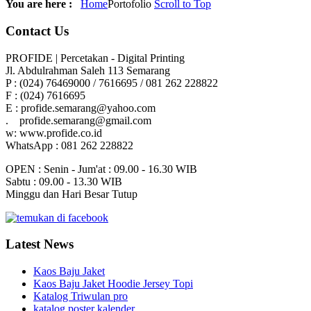
You are here :
Home
Portofolio
Scroll to Top
Contact
Us
PROFIDE | Percetakan - Digital Printing
Jl. Abdulrahman Saleh 113 Semarang
P : (024) 76469000 / 7616695 / 081 262 228822
F : (024) 7616695
E : profide.semarang@yahoo.com
. profide.semarang@gmail.com
w: www.profide.co.id
WhatsApp : 081 262 228822
OPEN : Senin - Jum'at : 09.00 - 16.30 WIB
Sabtu : 09.00 - 13.30 WIB
Minggu dan Hari Besar Tutup
Latest
News
Kaos Baju Jaket
Kaos Baju Jaket Hoodie Jersey Topi
Katalog Triwulan pro
katalog poster kalender