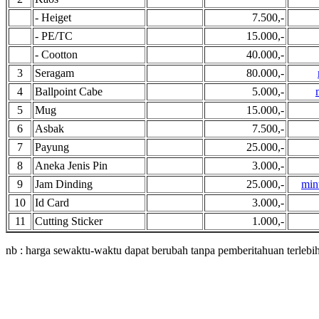
- Heiget
7.500,-
- PE/TC
15.000,-
- Cootton
40.000,-
3
Seragam
80.000,-
4
Ballpoint Cabe
5.000,-
5
Mug
15.000,-
6
Asbak
7.500,-
7
Payung
25.000,-
8
Aneka Jenis Pin
3.000,-
9
Jam Dinding
25.000,-
min
10
Id Card
3.000,-
11
Cutting Sticker
1.000,-
nb : harga sewaktu-waktu dapat berubah tanpa pemberitahuan terlebi