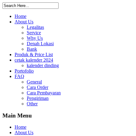
Home
About Us
Legalitas
Service
Why Us
Denah Lokasi
Bank
Produk & Price List
cetak kalender 2024
kalender dinding
Portofolio
FAQ
General
Cara Order
Cara Pembayaran
Pengiriman
Other
Main
Menu
Home
About Us