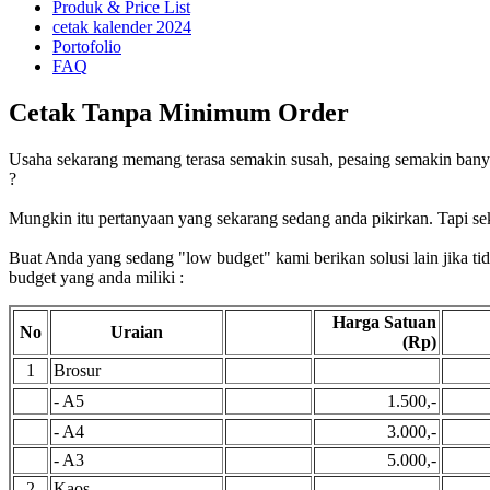
Produk & Price List
cetak kalender 2024
Portofolio
FAQ
Cetak Tanpa Minimum Order
Usaha sekarang memang terasa semakin susah, pesaing semakin banyak
?
Mungkin itu pertanyaan yang sekarang sedang anda pikirkan. Tapi sekar
Buat Anda yang sedang "low budget" kami berikan solusi lain jika 
budget yang anda miliki :
Harga Satuan
No
Uraian
(Rp)
1
Brosur
- A5
1.500,-
- A4
3.000,-
- A3
5.000,-
2
Kaos